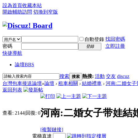
設為首頁
收藏本站
開啟輔助訪問
切換到窄版
找回密碼
自動登錄
密碼
立即註冊
登錄
快捷導航
論壇
BBS
搜索
熱搜:
活動
交友
discuz
搜索
台灣包車接送論壇
»
論壇
›
租車相關
›
結婚禮車
›
河南:二婚女子带
返回列表
河南:二婚女子带娃結婚
查看:
2144
|
回復:
0
[複製鏈接]
電梯直達