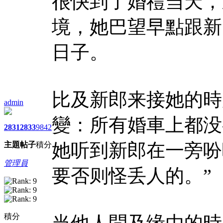
很快到了婚禮当天，
境，她巴望早點跟新
日子。
比及新郎来接她的時
admin
變：所有婚車上都没
2831
2833
9842
她听到新郎在一旁吩
主題
帖子
積分
管理員
要否则怪丢人的。”
積分
当他人問及缘由的時